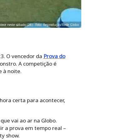
ntece neste sábado (28) - Foto: Reprodução/Rede Globo
23. O vencedor da
Prova do
monstro. A competição é
 à noite.
ora certa para acontecer,
que vai ao ar na Globo.
ir a prova em tempo real –
ty show.