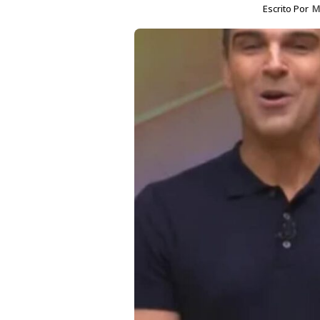
Escrito Por
M