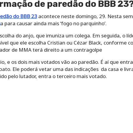
ormação de paredão do BBB 23
edão do BBB 23
acontece neste domingo, 29. Nesta sem
g
a para causar ainda mais ‘fogo no parquinho’.
colha do anjo, que imuniza um colega. Em seguida, o líd
vel que ele escolha Cristian ou Cézar Black, conforme c
utador de MMA terá direito a um contragolpe
io, e os dois mais votados vão ao paredão. É aí que ent
ato. Ele poderá vetar uma das indicações da casa e livr
ido pelo lutador, entra o terceiro mais votado.