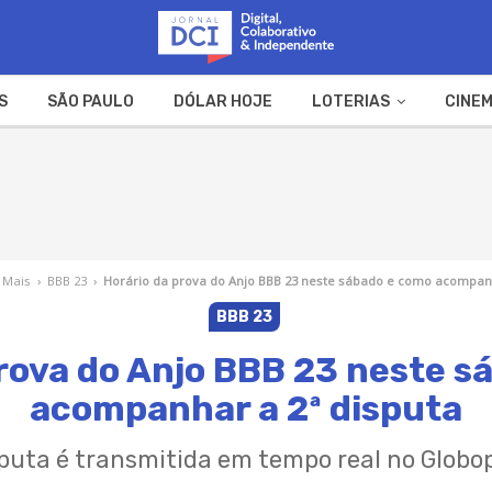
S
SÃO PAULO
DÓLAR HOJE
LOTERIAS
CINEM
A FAZENDA
WEB STORIES
 Mais
›
BBB 23
›
Horário da prova do Anjo BBB 23 neste sábado e como acompanh
BBB 23
prova do Anjo BBB 23 neste s
acompanhar a 2ª disputa
puta é transmitida em tempo real no Globo