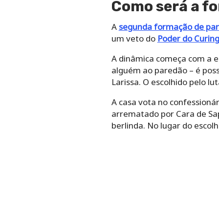
Como será a f
A
segunda formação de par
um veto do
Poder do Curin
A dinâmica começa com a es
alguém ao paredão – é possí
Larissa. O escolhido pelo l
A casa vota no confessionár
arrematado por Cara de Sap
berlinda. No lugar do escolh