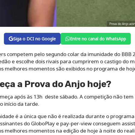
Prova do Anjo aco
Siga o DCI no Google
Entre no canal do WhatsApp
hers competem pelo segundo colar da imunidade do BBB 
edão e escolhe dois rivais para cumprirem o castigo do 
os melhores momentos são exibidos no programa de hoje
ça a Prova do Anjo hoje?
meça após às 13h deste sábado. A competição não tem h
início da tarde.
nidade é a única que não é realizada durante o programa 
sinantes do GloboPlay e pay-per-view conseguem assist
os melhores momentos na edição de hoje à noite do reali