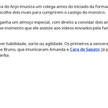
va do Anjo imuniza um colega antes do iniciado da form
colhe dois rivais para cumprirem o castigo do monstro.
anha um almoço especial, com direito a convidar dois 
e momento que ele assiste aos vídeos enviados pela fa
er habilidade, sorte ou agilidade. Os primeiros a vence
y e Bruno, que imunizaram Amanda e
Cara de Sapato
. Já
rília.