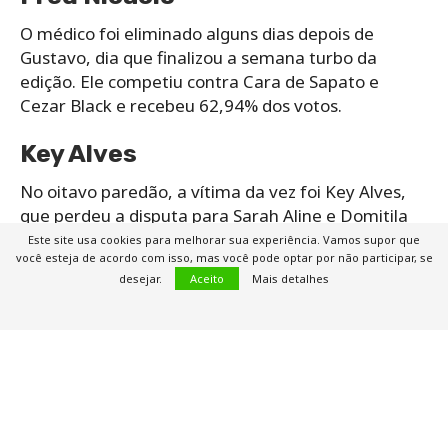
O médico foi eliminado alguns dias depois de
Gustavo, dia que finalizou a semana turbo da
edição. Ele competiu contra Cara de Sapato e
Cezar Black e recebeu 62,94% dos votos.
Key Alves
No oitavo paredão, a vítima da vez foi Key Alves,
que perdeu a disputa para Sarah Aline e Domitila
Barros. A jogadora de vôlei recebeu 56,76% dos
Este site usa cookies para melhorar sua experiência. Vamos supor que
você esteja de acordo com isso, mas você pode optar por não participar, se
votos, enquanto a psicóloga teve 41,92% e a miss
desejar.
Aceito
Mais detalhes
Alemanha apenas 1,32%.