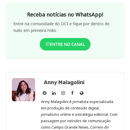
Receba notícias no WhatsApp!
Entre na comunidade do DCI e fique por dentro de
tudo em primeira mão.
ENTRE NO CANAL
Anny Malagolini
Anny
Anny
Anny
Anny
Site
Malagolini
Malagolini
Malagolini
Malagolini
de
Anny Malagolini é jornalista especializada
no
no
no
no
Anny
em produção de conteúdo digital,
Pinterest
LinkedIn
Instagram
Facebook
Malagolini
jornalismo online e estratégia editorial. Com
passagem por veículos de comunicação
como Campo Grande News, Correio do