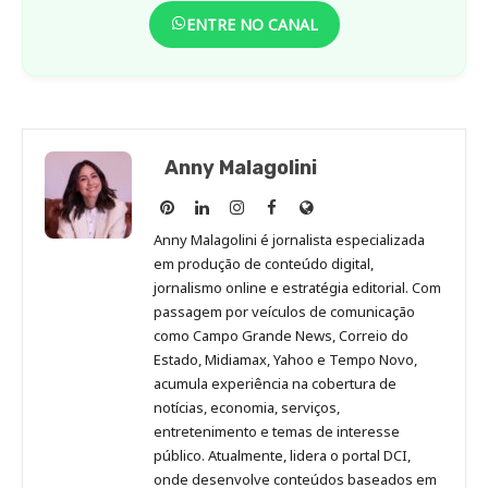
ENTRE NO CANAL
Anny Malagolini
Anny
Anny
Anny
Anny
Site
Malagolini
Malagolini
Malagolini
Malagolini
de
Anny Malagolini é jornalista especializada
no
no
no
no
Anny
em produção de conteúdo digital,
Pinterest
LinkedIn
Instagram
Facebook
Malagolini
jornalismo online e estratégia editorial. Com
passagem por veículos de comunicação
como Campo Grande News, Correio do
Estado, Midiamax, Yahoo e Tempo Novo,
acumula experiência na cobertura de
notícias, economia, serviços,
entretenimento e temas de interesse
público. Atualmente, lidera o portal DCI,
onde desenvolve conteúdos baseados em