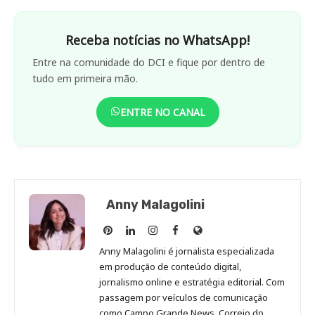
Receba notícias no WhatsApp!
Entre na comunidade do DCI e fique por dentro de
tudo em primeira mão.
ENTRE NO CANAL
Anny Malagolini
Anny
Anny
Anny
Anny
Site
Malagolini
Malagolini
Malagolini
Malagolini
de
Anny Malagolini é jornalista especializada
no
no
no
no
Anny
em produção de conteúdo digital,
Pinterest
LinkedIn
Instagram
Facebook
Malagolini
jornalismo online e estratégia editorial. Com
passagem por veículos de comunicação
como Campo Grande News, Correio do