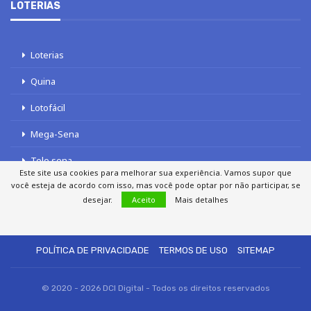
LOTERIAS
Loterias
Quina
Lotofácil
Mega-Sena
Tele sena
Este site usa cookies para melhorar sua experiência. Vamos supor que
você esteja de acordo com isso, mas você pode optar por não participar, se
desejar.
Aceito
Mais detalhes
SOBRE NÓS
AUTORES
FALE COM O JORNAL DCI
POLÍTICA DE PRIVACIDADE
TERMOS DE USO
SITEMAP
© 2020 - 2026 DCI Digital - Todos os direitos reservados