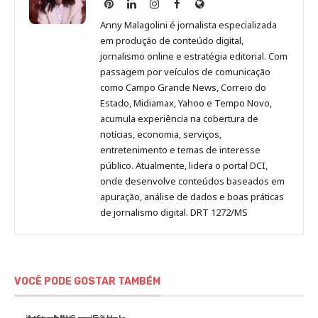
Anny
Anny
Anny
Anny
Site
Malagolini
Malagolini
Malagolini
Malagolini
de
Anny Malagolini é jornalista especializada
no
no
no
no
Anny
em produção de conteúdo digital,
Pinterest
LinkedIn
Instagram
Facebook
Malagolini
jornalismo online e estratégia editorial. Com
passagem por veículos de comunicação
como Campo Grande News, Correio do
Estado, Midiamax, Yahoo e Tempo Novo,
acumula experiência na cobertura de
notícias, economia, serviços,
entretenimento e temas de interesse
público. Atualmente, lidera o portal DCI,
onde desenvolve conteúdos baseados em
apuração, análise de dados e boas práticas
de jornalismo digital. DRT 1272/MS
VOCÊ PODE GOSTAR TAMBÉM