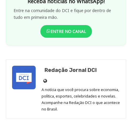
Receba notícias no WhatsApp!
Entre na comunidade do DCI e fique por dentro de
tudo em primeira mão.
ENTRE NO CANAL
Redação Jornal DCI
Site
de
A notícia que você procura sobre economia,
Redação
política, esportes, celebridades e novelas.
Jornal
Acompanhe na Redação DCI o que acontece
no Brasil.
DCI