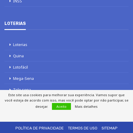
INSS
LOTERIAS
Loterias
Quina
Lotofácil
Mega-Sena
Tele sena
Este site usa cookies para melhorar sua experiência. Vamos supor que
você esteja de acordo com isso, mas você pode optar por não participar, se
desejar.
Aceito
Mais detalhes
SOBRE NÓS
AUTORES
FALE COM O JORNAL DCI
POLÍTICA DE PRIVACIDADE
TERMOS DE USO
SITEMAP