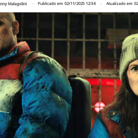
Publicado em
02/11/2025 12:34
Atualizado em
02
nny Malagolini