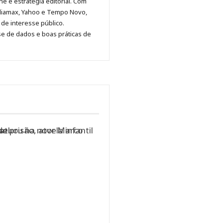
ne e estratégia editorial. Com
no
no
no
no
Anny
diamax, Yahoo e Tempo Novo,
Pinterest
LinkedIn
Instagram
Facebook
Malagolini
de interesse público.
se de dados e boas práticas de