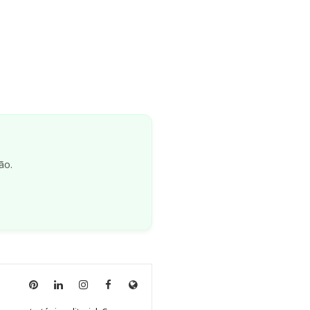
ão.
Anny
Anny
Anny
Anny
Site
Malagolini
Malagolini
Malagolini
Malagolini
de