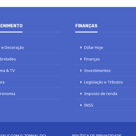
ENIMENTO
FINANÇAS
 e Decoração
Dólar Hoje
bridades
Finanças
ma & TV
Investimentos
ura
Legislação e Tributos
tronomia
Imposto de renda
INSS
FALE COM O JORNAL DCI
POLÍTICA DE PRIVACIDADE