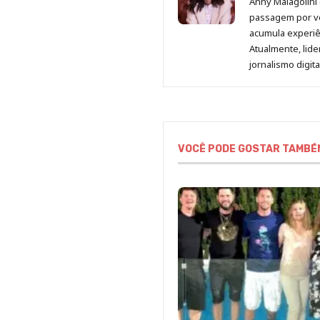
Anny Malagolini 
passagem por v
acumula experiên
Atualmente, lid
jornalismo digit
VOCÊ PODE GOSTAR TAMBÉ