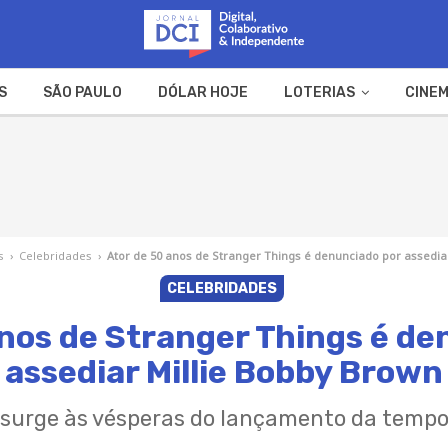
S
SÃO PAULO
DÓLAR HOJE
LOTERIAS
CINEM
A FAZENDA
WEB STORIES
s
›
Celebridades
›
Ator de 50 anos de Stranger Things é denunciado por assedia
CELEBRIDADES
anos de Stranger Things é de
assediar Millie Bobby Brown
surge às vésperas do lançamento da tempo