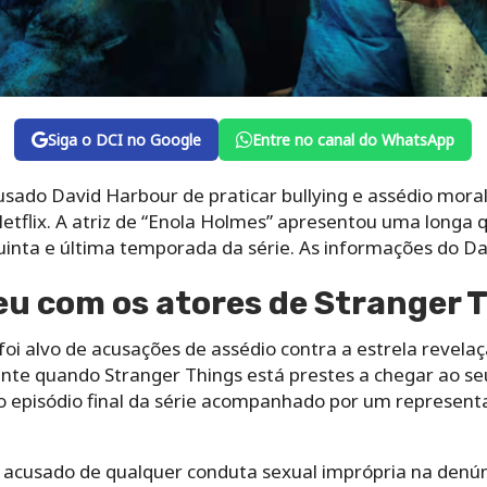
Siga o DCI no Google
Entre no canal do WhatsApp
usado David Harbour de praticar bullying e assédio mora
Netflix. A atriz de “Enola Holmes” apresentou uma longa
quinta e última temporada da série. As informações do Da
u com os atores de Stranger 
foi alvo de acusações de assédio contra a estrela revelaç
nte quando Stranger Things está prestes a chegar ao se
 o episódio final da série acompanhado por um represent
i acusado de qualquer conduta sexual imprópria na denún