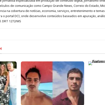
é jornalista especializada em produção de conteúdo digital, jornalismo onli
eículos de comunicação como Campo Grande News, Correio do Estado, Mi
cia na cobertura de notícias, economia, serviços, entretenimento e temas 
era o portal DCI, onde desenvolve conteúdos baseados em apuração, análi
al. DRT 1272/MS
M