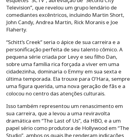
esquetes “SCTV”, abreviação de “Second City
Television”, que revelou um grupo lendário de
comediantes excêntricos, incluindo Martin Short,
John Candy, Andrea Martin, Rick Moranis e Joe
Flaherty.
“Schitt’s Creek” seria o ápice de sua carreira e a
personificação perfeita de seu talento cômico. A
pequena série criada por Levy e seu filho Dan,
sobre uma família rica forçada a viver em uma
cidadezinha, dominaria o Emmy em sua sexta e
última temporada. Ela trouxe para O’Hara, sempre
uma figura querida, uma nova geração de fãs e a
colocou no centro das atenções culturais.
Isso também representou um renascimento em
sua carreira, que a levou a uma reviravolta
dramática em “The Last of Us”, da HBO, e a um
papel sério como produtora de Hollywood em “The
Studio”, ambos os quais lhe renderam indicações