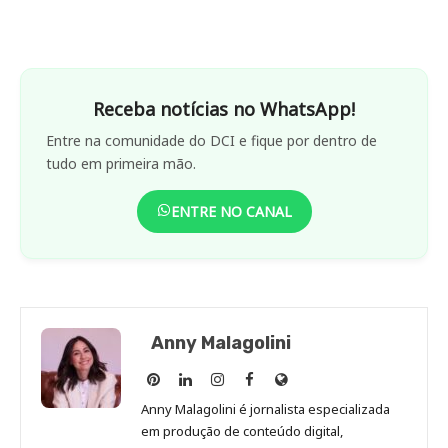
Receba notícias no WhatsApp!
Entre na comunidade do DCI e fique por dentro de
tudo em primeira mão.
ENTRE NO CANAL
Anny Malagolini
Anny
Anny
Anny
Anny
Site
Malagolini
Malagolini
Malagolini
Malagolini
de
Anny Malagolini é jornalista especializada
no
no
no
no
Anny
em produção de conteúdo digital,