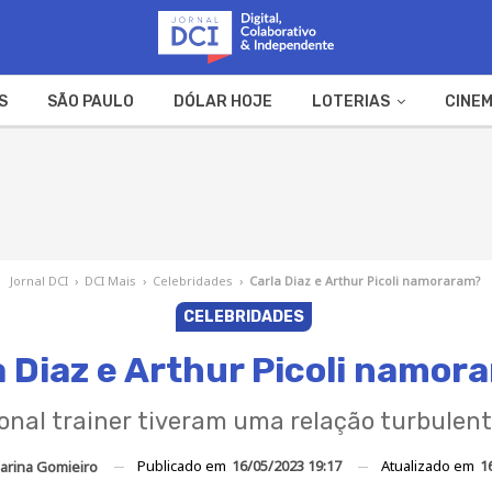
S
SÃO PAULO
DÓLAR HOJE
LOTERIAS
CINEM
A FAZENDA
WEB STORIES
Jornal DCI
›
DCI Mais
›
Celebridades
›
Carla Diaz e Arthur Picoli namoraram?
CELEBRIDADES
a Diaz e Arthur Picoli namor
sonal trainer tiveram uma relação turbulen
Publicado em
16/05/2023 19:17
Atualizado em
1
arina Gomieiro