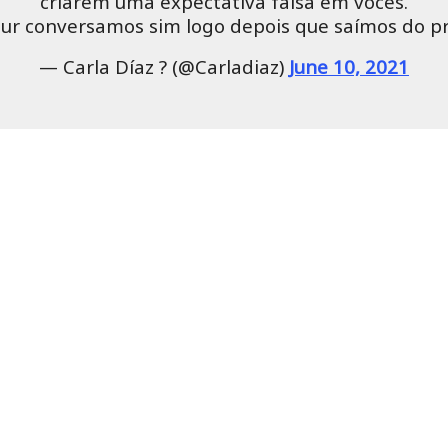
criarem uma expectativa falsa em vocês.
hur conversamos sim logo depois que saímos do p
— Carla Díaz ? (@Carladiaz)
June 10, 2021