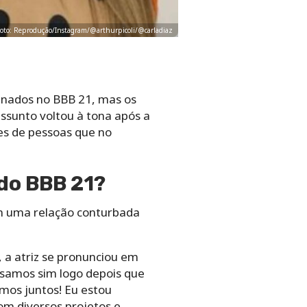
- Foto: Reprodução/Instagram/@arthurpicoli/@carladiaz
inados no BBB 21, mas os
assunto voltou à tona após a
es de pessoas que no
 do BBB 21?
am uma relação conturbada
 a atriz se pronunciou em
rsamos sim logo depois que
mos juntos! Eu estou
om diversos projetos e