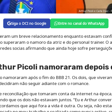
Arthur Picoli e Carla Diaz 
Siga o DCI no Google
Entre no canal do WhatsApp
 tiveram um breve relacionamento enquanto estavam conf
ão superaram o namoro da atriz e do personal trainer. O 
 redes socias afirmando que ainda hoje sofre perseguiçõ
rthur Picoli namoraram depois
 não namoraram após o fim do BBB 21. Os dois, que viver
 decidiram não seguir adiante com o romance.
e reconciliação que tomaram conta da internet na época,
ando que os dois não estavam juntos. “Eu e Arthur conve
ordamos que aqui fora a vida é outra. Ou seja, não esta
focada no meu trabalho e realizada como nunca estive, c