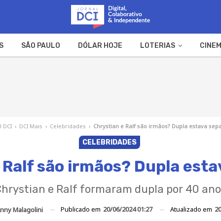
S
SÃO PAULO
DÓLAR HOJE
LOTERIAS
CINEM
A FAZENDA
WEB STORIES
l DCI
›
DCI Mais
›
Celebridades
›
Chrystian e Ralf são irmãos? Dupla estava sep
CELEBRIDADES
 Ralf são irmãos? Dupla est
hrystian e Ralf formaram dupla por 40 an
Publicado em
20/06/2024 01:27
Atualizado em
20
nny Malagolini