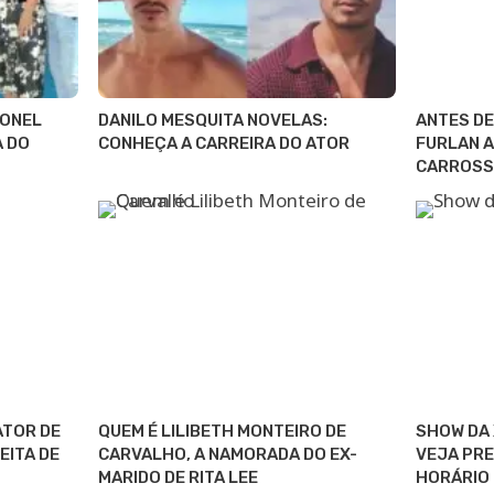
IONEL
DANILO MESQUITA NOVELAS:
ANTES DE
A DO
CONHEÇA A CARREIRA DO ATOR
FURLAN A
CARROSS
ATOR DE
QUEM É LILIBETH MONTEIRO DE
SHOW DA 
EITA DE
CARVALHO, A NAMORADA DO EX-
VEJA PRE
MARIDO DE RITA LEE
HORÁRIO