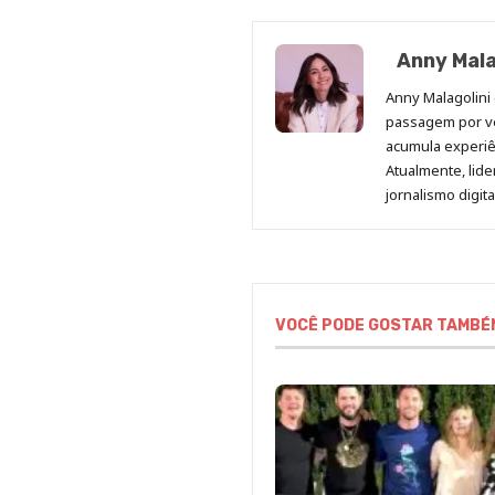
Anny Mala
Anny Malagolini 
passagem por v
acumula experiên
Atualmente, lid
jornalismo digit
VOCÊ PODE GOSTAR TAMBÉ