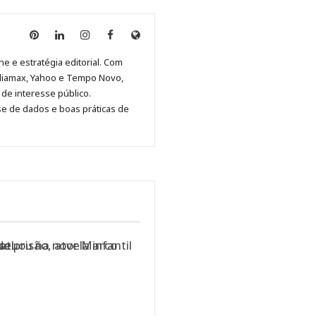
Anny
Anny
Anny
Anny
Site
Malagolini
Malagolini
Malagolini
Malagolini
de
ne e estratégia editorial. Com
no
no
no
no
Anny
diamax, Yahoo e Tempo Novo,
Pinterest
LinkedIn
Instagram
Facebook
Malagolini
de interesse público.
se de dados e boas práticas de