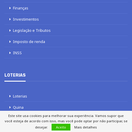
Finanças
Investimentos
Legislação e Tributos
Imposto de renda
INSS
LOTERIAS
Loterias
Quina
Este site usa cookies para melhorar sua experiência. Vamos supor que
Lotofácil
você esteja de acordo com isso, mas você pode optar por não participar, se
desejar.
Aceito
Mais detalhes
Mega-Sena