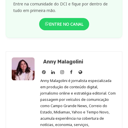
Entre na comunidade do DCI e fique por dentro de
tudo em primeira mão.
ENTRE NO CANAL
Anny Malagolini
Anny
Anny
Anny
Anny
Site
Malagolini
Malagolini
Malagolini
Malagolini
de
Anny Malagolini é jornalista especializada
no
no
no
no
Anny
em produção de conteúdo digital,
Pinterest
LinkedIn
Instagram
Facebook
Malagolini
jornalismo online e estratégia editorial. Com
passagem por veículos de comunicação
como Campo Grande News, Correio do
Estado, Midiamax, Yahoo e Tempo Novo,
acumula experiência na cobertura de
notícias, economia, serviços,