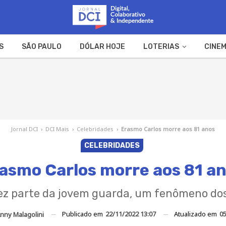
S
SÃO PAULO
DÓLAR HOJE
LOTERIAS
CINEM
A FAZENDA
WEB STORIES
Jornal DCI
›
DCI Mais
›
Celebridades
›
Erasmo Carlos morre aos 81 anos
CELEBRIDADES
asmo Carlos morre aos 81 a
ez parte da jovem guarda, um fenômeno do
Publicado em
22/11/2022 13:07
Atualizado em
05
nny Malagolini