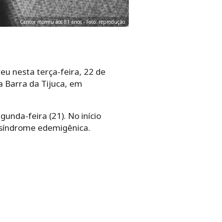
Cantor morreu aos 81 anos - Foto: reprodução
u nesta terça-feira, 22 de
a Barra da Tijuca, em
unda-feira (21). No início
 síndrome edemigênica.