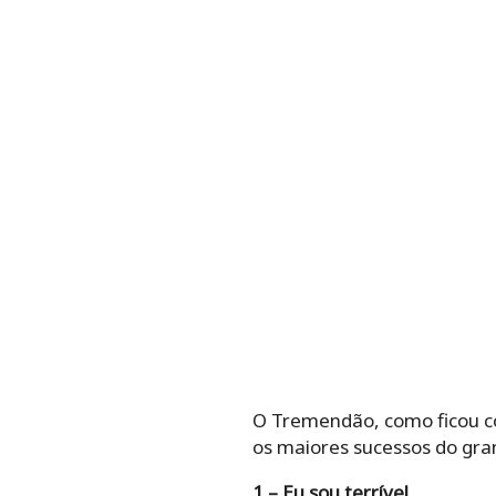
O Tremendão, como ficou co
os maiores sucessos do gra
1 – Eu sou terrível