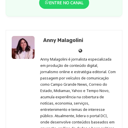
ENTRE NO CANAL
Anny Malagolini
Anny
Anny
Anny
Anny
Site
Malagolini
Malagolini
Malagolini
Malagolini
de
Anny Malagolini é jornalista especializada
no
no
no
no
Anny
em produção de conteúdo digital,
Pinterest
LinkedIn
Instagram
Facebook
Malagolini
jornalismo online e estratégia editorial. Com
passagem por veículos de comunicação
como Campo Grande News, Correio do
Estado, Midiamax, Yahoo e Tempo Novo,
acumula experiência na cobertura de
notícias, economia, serviços,
entretenimento e temas de interesse
público. Atualmente, lidera o portal DCI,
onde desenvolve conteúdos baseados em