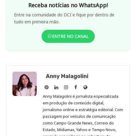
Receba notícias no WhatsApp!
Entre na comunidade do DCI e fique por dentro de
tudo em primeira mão.
ENTRE NO CANAL
Anny Malagolini
Anny
Anny
Anny
Anny
Site
Malagolini
Malagolini
Malagolini
Malagolini
de
Anny Malagolini é jornalista especializada
no
no
no
no
Anny
em produção de conteúdo digital,
Pinterest
LinkedIn
Instagram
Facebook
Malagolini
jornalismo online e estratégia editorial. Com
passagem por veículos de comunicação
como Campo Grande News, Correio do
Estado, Midiamax, Yahoo e Tempo Novo,