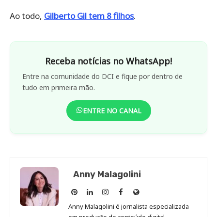
Ao todo,
Gilberto Gil tem 8 filhos
.
Receba notícias no WhatsApp!
Entre na comunidade do DCI e fique por dentro de
tudo em primeira mão.
ENTRE NO CANAL
Anny Malagolini
Anny
Anny
Anny
Anny
Site
Malagolini
Malagolini
Malagolini
Malagolini
de
Anny Malagolini é jornalista especializada
no
no
no
no
Anny
em produção de conteúdo digital,