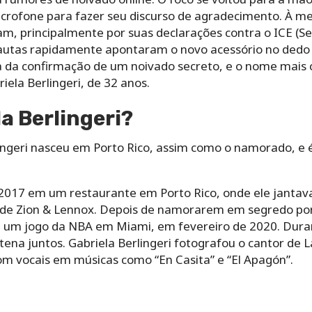
crofone para fazer seu discurso de agradecimento. À me
vam, principalmente por suas declarações contra o ICE (S
autas rapidamente apontaram o novo acessório no dedo 
 da confirmação de um noivado secreto, e o nome mais ci
iela Berlingeri, de 32 anos.
a Berlingeri?
ngeri nasceu em Porto Rico, assim como o namorado, e é
017 em um restaurante em Porto Rico, onde ele jantava
e Zion & Lennox. Depois de namorarem em segredo por 
em um jogo da NBA em Miami, em fevereiro de 2020. Dur
ena juntos. Gabriela Berlingeri fotografou o cantor de 
com vocais em músicas como “En Casita” e “El Apagón”.