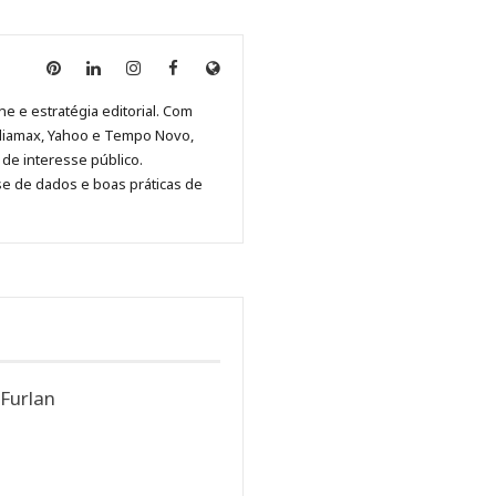
Anny
Anny
Anny
Anny
Site
Malagolini
Malagolini
Malagolini
Malagolini
de
ne e estratégia editorial. Com
no
no
no
no
Anny
diamax, Yahoo e Tempo Novo,
Pinterest
LinkedIn
Instagram
Facebook
Malagolini
de interesse público.
se de dados e boas práticas de