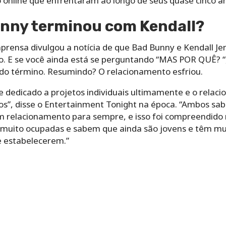
o online que enfrentaram ao longo de seus quase cinco 
anny terminou com Kendall?
rensa divulgou a notícia de que Bad Bunny e Kendall J
 E se você ainda está se perguntando “MAS POR QUÊ? “,
do término. Resumindo? O relacionamento esfriou.
e dedicado a projetos individuais ultimamente e o relac
os”, disse o Entertainment Tonight na época. “Ambos sab
m relacionamento para sempre, e isso foi compreendid
s muito ocupadas e sabem que ainda são jovens e têm mu
e estabelecerem.”