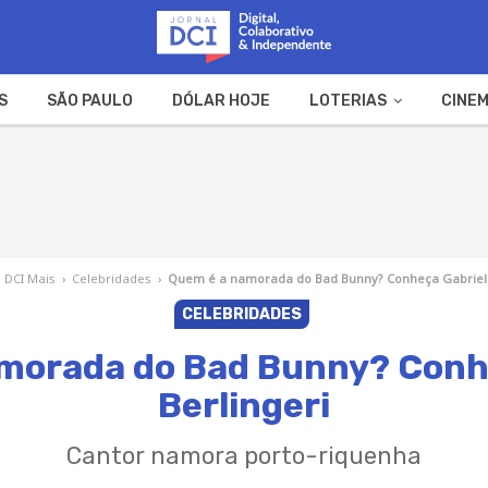
S
SÃO PAULO
DÓLAR HOJE
LOTERIAS
CINEM
A FAZENDA
WEB STORIES
DCI Mais
›
Celebridades
›
Quem é a namorada do Bad Bunny? Conheça Gabriela
CELEBRIDADES
morada do Bad Bunny? Conh
Berlingeri
Cantor namora porto-riquenha