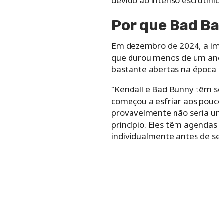
devido ao intenso escrutíni
Por que Bad B
Em dezembro de 2024, a imp
que durou menos de um ano.
bastante abertas na época 
“Kendall e Bad Bunny têm s
começou a esfriar aos pouc
provavelmente não seria u
princípio. Eles têm agenda
individualmente antes de s