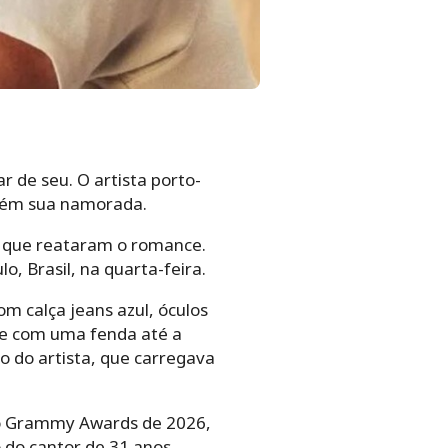
de seu. O artista porto-
bém sua namorada.
e que reataram o romance.
o, Brasil, na quarta-feira.
om calça jeans azul, óculos
re com uma fenda até a
o do artista, que carregava
no Grammy Awards de 2026,
 do cantor de 31 anos