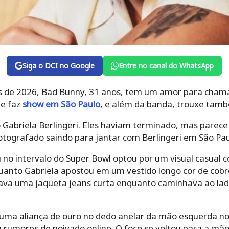
Siga o DCI no Google
Entre no canal do WhatsApp
de 2026, Bad Bunny, 31 anos, tem um amor para chamar 
de faz
show em São Paulo
, e além da banda, trouxe tam
Gabriela Berlingeri. Eles haviam terminado, mas parec
fotografado saindo para jantar com Berlingeri em São Paul
 no intervalo do Super Bowl optou por um visual casual c
uanto Gabriela apostou em um vestido longo cor de cob
usava uma jaqueta jeans curta enquanto caminhava ao lad
o uma aliança de ouro no dedo anelar da mão esquerda 
rumores de noivado online. O foco se voltou para a mão