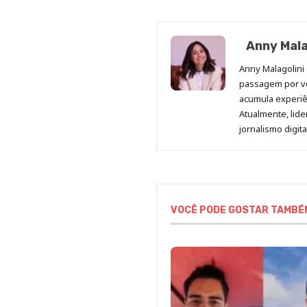
Anny Mala
Anny Malagolini 
passagem por v
acumula experiên
Atualmente, lid
jornalismo digit
VOCÊ PODE GOSTAR TAMBÉ