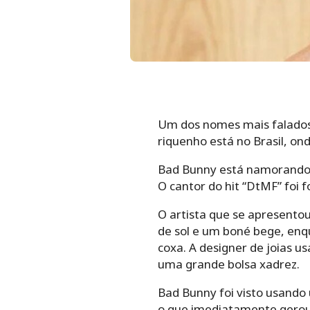
Um dos nomes mais falados 
riquenho está no Brasil, on
Bad Bunny está namorando 
O cantor do hit “DtMF” foi 
O artista que se apresentou
de sol e um boné bege, enq
coxa. A designer de joias 
uma grande bolsa xadrez.
Bad Bunny foi visto usand
o que imediatamente gerou 