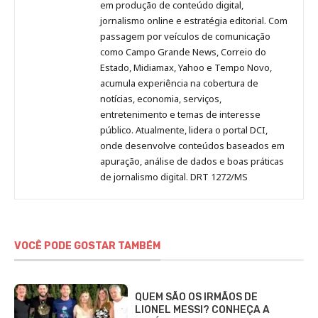
no
no
no
no
Anny
em produção de conteúdo digital,
Pinterest
LinkedIn
Instagram
Facebook
Malagolini
jornalismo online e estratégia editorial. Com
passagem por veículos de comunicação
como Campo Grande News, Correio do
Estado, Midiamax, Yahoo e Tempo Novo,
acumula experiência na cobertura de
notícias, economia, serviços,
entretenimento e temas de interesse
público. Atualmente, lidera o portal DCI,
onde desenvolve conteúdos baseados em
apuração, análise de dados e boas práticas
de jornalismo digital. DRT 1272/MS
VOCÊ PODE GOSTAR TAMBÉM
QUEM SÃO OS IRMÃOS DE
LIONEL MESSI? CONHEÇA A