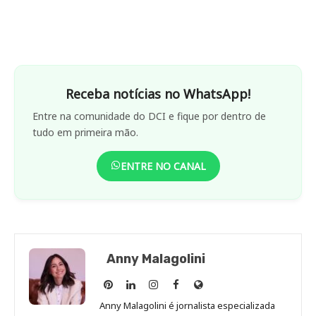
Receba notícias no WhatsApp!
Entre na comunidade do DCI e fique por dentro de
tudo em primeira mão.
ENTRE NO CANAL
Anny Malagolini
Anny
Anny
Anny
Anny
Site
Malagolini
Malagolini
Malagolini
Malagolini
de
Anny Malagolini é jornalista especializada