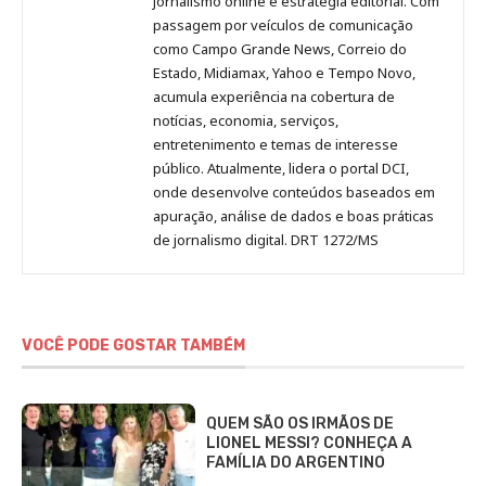
Pinterest
LinkedIn
Instagram
Facebook
Malagolini
jornalismo online e estratégia editorial. Com
passagem por veículos de comunicação
como Campo Grande News, Correio do
Estado, Midiamax, Yahoo e Tempo Novo,
acumula experiência na cobertura de
notícias, economia, serviços,
entretenimento e temas de interesse
público. Atualmente, lidera o portal DCI,
onde desenvolve conteúdos baseados em
apuração, análise de dados e boas práticas
de jornalismo digital. DRT 1272/MS
VOCÊ PODE GOSTAR TAMBÉM
QUEM SÃO OS IRMÃOS DE
LIONEL MESSI? CONHEÇA A
FAMÍLIA DO ARGENTINO