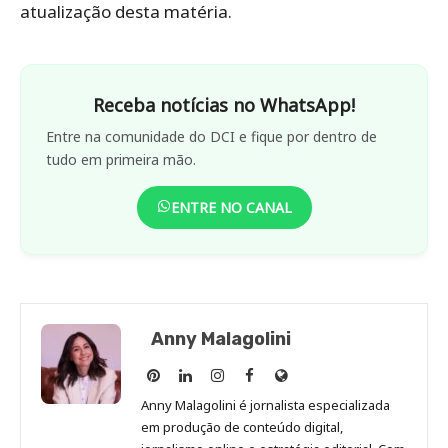
atualização desta matéria.
Receba notícias no WhatsApp!
Entre na comunidade do DCI e fique por dentro de
tudo em primeira mão.
ENTRE NO CANAL
Anny Malagolini
Anny
Anny
Anny
Anny
Site
Malagolini
Malagolini
Malagolini
Malagolini
de
Anny Malagolini é jornalista especializada
no
no
no
no
Anny
em produção de conteúdo digital,