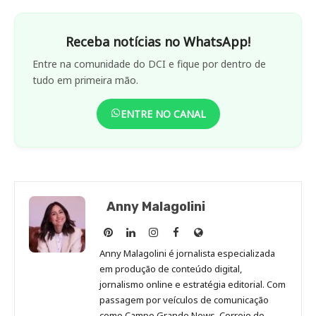
Receba notícias no WhatsApp!
Entre na comunidade do DCI e fique por dentro de
tudo em primeira mão.
ENTRE NO CANAL
Anny Malagolini
Anny
Anny
Anny
Anny
Site
Malagolini
Malagolini
Malagolini
Malagolini
de
Anny Malagolini é jornalista especializada
no
no
no
no
Anny
em produção de conteúdo digital,
Pinterest
LinkedIn
Instagram
Facebook
Malagolini
jornalismo online e estratégia editorial. Com
passagem por veículos de comunicação
como Campo Grande News, Correio do