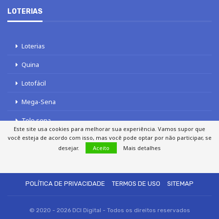
LOTERIAS
Loterias
Quina
Lotofácil
Mega-Sena
Tele sena
Este site usa cookies para melhorar sua experiência. Vamos supor que
você esteja de acordo com isso, mas você pode optar por não participar, se
desejar.
Aceito
Mais detalhes
SOBRE NÓS
AUTORES
FALE COM O JORNAL DCI
POLÍTICA DE PRIVACIDADE
TERMOS DE USO
SITEMAP
© 2020 - 2026 DCI Digital - Todos os direitos reservados