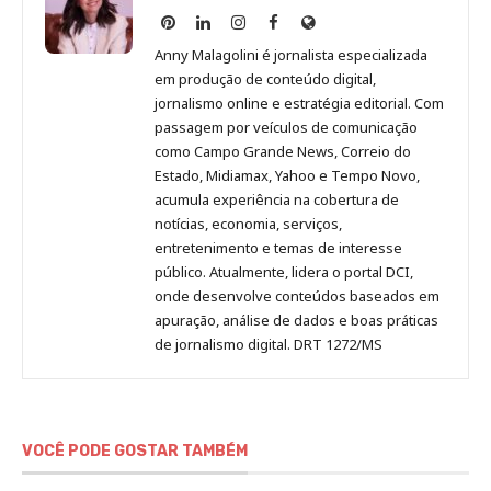
Anny
Anny
Anny
Anny
Site
Malagolini
Malagolini
Malagolini
Malagolini
de
Anny Malagolini é jornalista especializada
no
no
no
no
Anny
em produção de conteúdo digital,
Pinterest
LinkedIn
Instagram
Facebook
Malagolini
jornalismo online e estratégia editorial. Com
passagem por veículos de comunicação
como Campo Grande News, Correio do
Estado, Midiamax, Yahoo e Tempo Novo,
acumula experiência na cobertura de
notícias, economia, serviços,
entretenimento e temas de interesse
público. Atualmente, lidera o portal DCI,
onde desenvolve conteúdos baseados em
apuração, análise de dados e boas práticas
de jornalismo digital. DRT 1272/MS
VOCÊ PODE GOSTAR TAMBÉM