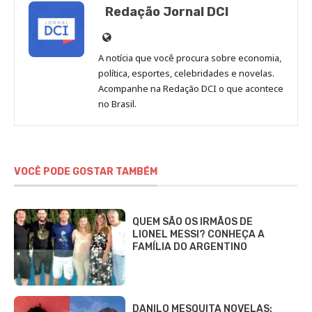
Redação Jornal DCI
Site
de
A notícia que você procura sobre economia,
Redação
política, esportes, celebridades e novelas.
Jornal
Acompanhe na Redação DCI o que acontece
no Brasil.
DCI
VOCÊ PODE GOSTAR TAMBÉM
QUEM SÃO OS IRMÃOS DE
LIONEL MESSI? CONHEÇA A
FAMÍLIA DO ARGENTINO
DANILO MESQUITA NOVELAS: