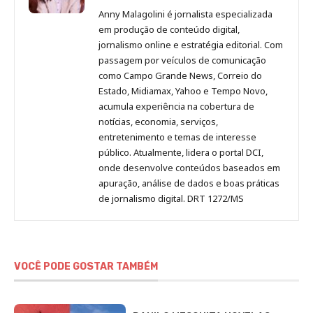
Malagolini
Malagolini
Malagolini
Malagolini
de
Anny Malagolini é jornalista especializada
no
no
no
no
Anny
em produção de conteúdo digital,
Pinterest
LinkedIn
Instagram
Facebook
Malagolini
jornalismo online e estratégia editorial. Com
passagem por veículos de comunicação
como Campo Grande News, Correio do
Estado, Midiamax, Yahoo e Tempo Novo,
acumula experiência na cobertura de
notícias, economia, serviços,
entretenimento e temas de interesse
público. Atualmente, lidera o portal DCI,
onde desenvolve conteúdos baseados em
apuração, análise de dados e boas práticas
de jornalismo digital. DRT 1272/MS
VOCÊ PODE GOSTAR TAMBÉM