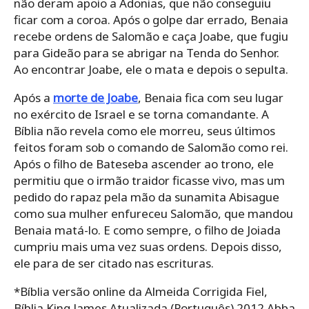
não deram apoio a Adonias, que não conseguiu
ficar com a coroa. Após o golpe dar errado, Benaia
recebe ordens de Salomão e caça Joabe, que fugiu
para Gideão para se abrigar na Tenda do Senhor.
Ao encontrar Joabe, ele o mata e depois o sepulta.
Após a
morte de Joabe
, Benaia fica com seu lugar
no exército de Israel e se torna comandante. A
Bíblia não revela como ele morreu, seus últimos
feitos foram sob o comando de Salomão como rei.
Após o filho de Bateseba ascender ao trono, ele
permitiu que o irmão traidor ficasse vivo, mas um
pedido do rapaz pela mão da sunamita Abisague
como sua mulher enfureceu Salomão, que mandou
Benaia matá-lo. E como sempre, o filho de Joiada
cumpriu mais uma vez suas ordens. Depois disso,
ele para de ser citado nas escrituras.
*Bíblia versão online da Almeida Corrigida Fiel,
Bíblia King James Atualizada (Português) 2012 Abba