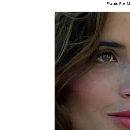
Escrito Por
M