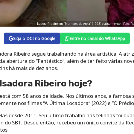
Isadora Ribeiro em "Mulheres de Areia" (1993) e atualmente - Foto: 
Siga o DCI no Google
Entre no canal do WhatsApp
dora Ribeiro segue trabalhando na área artística. A atr
da abertura do “Fantástico”, além de ter feito várias nov
tins há mais de dez anos.
Isadora Ribeiro hoje?
e está com 58 anos de idade. Nos últimos anos, a famosa 
mente nos filmes “A Última Locadora” (2022) e “O Prédio”
las desde 2011. Seu último trabalho nas telinhas foi qu
im do SBT. Desde então, recebeu um único convite da Re
tos.