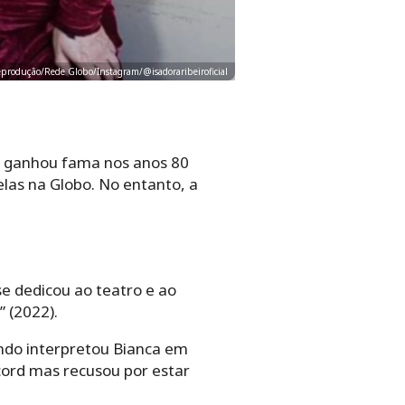
Reprodução/Rede Globo/Instagram/@isadoraribeiroficial
iz ganhou fama nos anos 80
elas na Globo. No entanto, a
se dedicou ao teatro e ao
 (2022).
ando interpretou Bianca em
cord mas recusou por estar