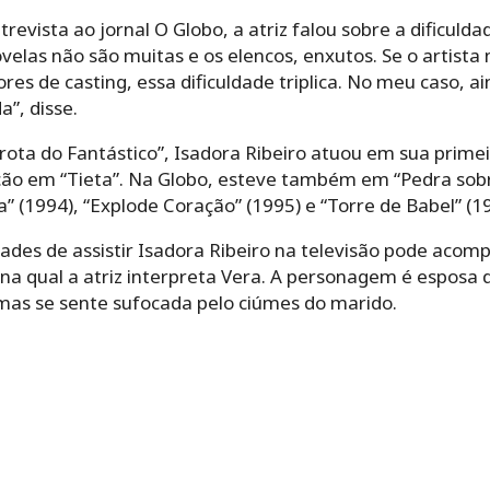
evista ao jornal O Globo, a atriz falou sobre a dificulda
velas não são muitas e os elencos, enxutos. Se o artista 
res de casting, essa dificuldade triplica. No meu caso, a
”, disse.
ota do Fantástico”, Isadora Ribeiro atuou em sua prim
ão em “Tieta”. Na Globo, esteve também em “Pedra sobr
a” (1994), “Explode Coração” (1995) e “Torre de Babel” (1
des de assistir Isadora Ribeiro na televisão pode acomp
 na qual a atriz interpreta Vera. A personagem é esposa 
 mas se sente sufocada pelo ciúmes do marido.