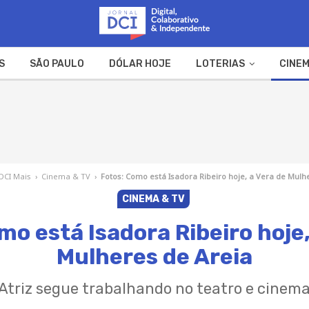
S
SÃO PAULO
DÓLAR HOJE
LOTERIAS
CINEM
A FAZENDA
WEB STORIES
DCI Mais
›
Cinema & TV
›
Fotos: Como está Isadora Ribeiro hoje, a Vera de Mulh
CINEMA & TV
mo está Isadora Ribeiro hoje,
Mulheres de Areia
Atriz segue trabalhando no teatro e cinem