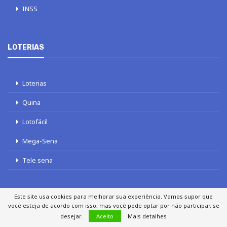
INSS
LOTERIAS
Loterias
Quina
Lotofácil
Mega-Sena
Tele sena
Este site usa cookies para melhorar sua experiência. Vamos supor que
você esteja de acordo com isso, mas você pode optar por não participar, se
SOBRE NÓS
AUTORES
FALE COM O JORNAL DCI
desejar.
Aceito
Mais detalhes
POLÍTICA DE PRIVACIDADE
TERMOS DE USO
SITEMAP