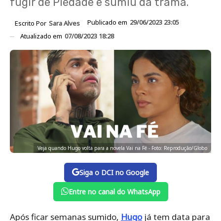
fugir de Piedade e sumiu da trama.
Publicado em
29/06/2023 23:05
Escrito Por
Sara Alves
Atualizado em
07/08/2023 18:28
Veja quando Hugo volta para a novela Vai na Fé - Foto: Reprodução/Globo
Siga o DCI no Google
Entre no canal do WhatsApp
Após ficar semanas sumido,
Hugo
já tem data para