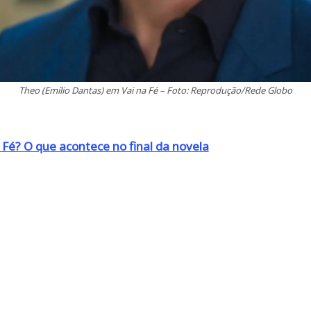
Theo (Emílio Dantas) em Vai na Fé – Foto: Reprodução/Rede Globo
Fé? O que acontece no final da novela