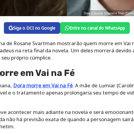
Dora (Claudia Ohana) e Theo (Emíli
Siga o DCI no Google
Entre no canal do WhatsApp
rama de Rosane Svartman mostrarão quem morre em Vai n
o adeus na reta final da novela. Um deles morrerá devid
 seu próprio cúmplice.
rre em Vai na Fé
Ohana,
Dora morre em Vai na Fé
. A mãe de Lumiar (Carol
vel e o tratamento apenas prolongaria seu tempo de vid
ve acontecer mais adiante na novela e será emocionant
da não há previsão exata de quando a personagem sairá
lhetim.