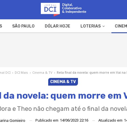
S
SÃO PAULO
DÓLAR HOJE
LOTERIAS
CINEM
A FAZENDA
WEB STORIES
nal DCI
›
DCI Mais
›
Cinema & TV
›
Reta final da novela: quem morre em Vai na 
CINEMA & TV
l da novela: quem morre em 
Dora e Theo não chegam até o final da novel
Publicado em
14/06/2023 22:16
Atualizado em
1
arina Gomieiro