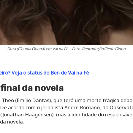
Dora (Claudia Ohana) em Vai na Fé – Foto: Reprodução/Rede Globo
eiro? Veja o status do Ben de Vai na Fé
final da novela
Theo (Emílio Dantas), que terá uma morte trágica depo
a. De acordo com o jornalista André Romano, do Observat
 (Jonathan Haagensen), mas a identidade do responsável
 da novela.