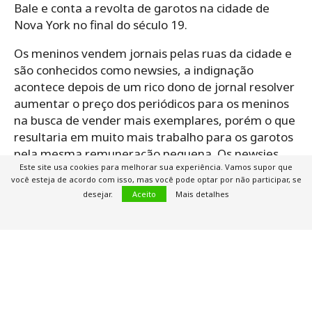
Bale e conta a revolta de garotos na cidade de
Nova York no final do século 19.
Os meninos vendem jornais pelas ruas da cidade e
são conhecidos como newsies, a indignação
acontece depois de um rico dono de jornal resolver
aumentar o preço dos periódicos para os meninos
na busca de vender mais exemplares, porém o que
resultaria em muito mais trabalho para os garotos
pela mesma remuneração pequena. Os newsies
Este site usa cookies para melhorar sua experiência. Vamos supor que
então iniciam uma greve que entrou para a
você esteja de acordo com isso, mas você pode optar por não participar, se
história.
desejar.
Aceito
Mais detalhes
Ano: 1992