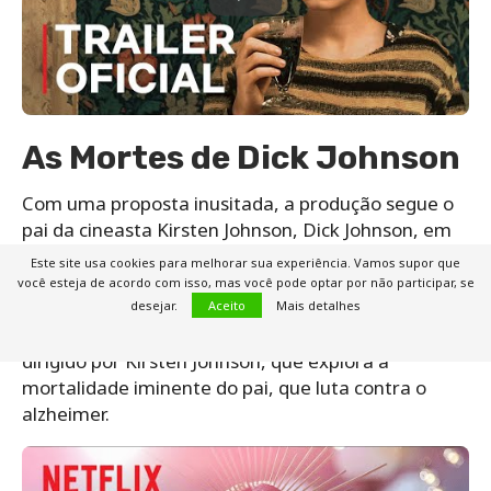
As Mortes de Dick Johnson
Com uma proposta inusitada, a produção segue o
pai da cineasta Kirsten Johnson, Dick Johnson, em
uma jornada sobre a vida e a morte no mundo.
Este site usa cookies para melhorar sua experiência. Vamos supor que
Com bom humor, e também toques comoventes,
você esteja de acordo com isso, mas você pode optar por não participar, se
eles encenam a morte do pai da artista de diversas
desejar.
Aceito
Mais detalhes
formas diferentes em frente as câmeras. Filme
dirigido por Kirsten Johnson, que explora a
mortalidade iminente do pai, que luta contra o
alzheimer.