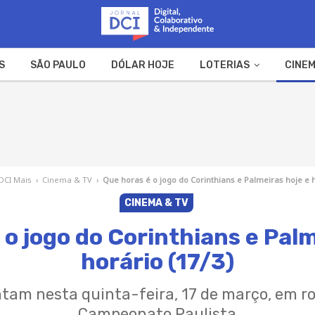
S
SÃO PAULO
DÓLAR HOJE
LOTERIAS
CINEM
A FAZENDA
WEB STORIES
DCI Mais
›
Cinema & TV
›
Que horas é o jogo do Corinthians e Palmeiras hoje e h
CINEMA & TV
 o jogo do Corinthians e Palm
horário (17/3)
ntam nesta quinta-feira, 17 de março, em r
Campeonato Paulista