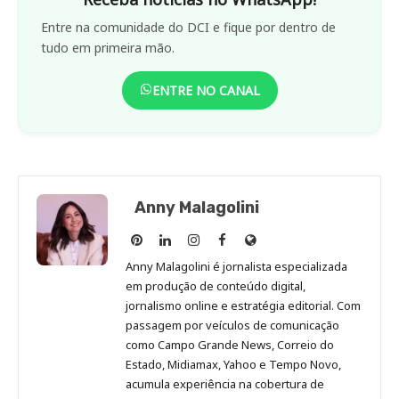
Entre na comunidade do DCI e fique por dentro de
tudo em primeira mão.
ENTRE NO CANAL
Anny Malagolini
Anny
Anny
Anny
Anny
Site
Malagolini
Malagolini
Malagolini
Malagolini
de
Anny Malagolini é jornalista especializada
no
no
no
no
Anny
em produção de conteúdo digital,
Pinterest
LinkedIn
Instagram
Facebook
Malagolini
jornalismo online e estratégia editorial. Com
passagem por veículos de comunicação
como Campo Grande News, Correio do
Estado, Midiamax, Yahoo e Tempo Novo,
acumula experiência na cobertura de