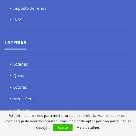
Imposto de renda
INSS
LOTERIAS
Loterias
Quina
Lotofácil
Mega-Sena
Tele sena
Este site usa cookies para melhorar sua experiência. Vamos supor que
você esteja de acordo com isso, mas você pode optar por não participar, se
desejar.
Aceito
Mais detalhes