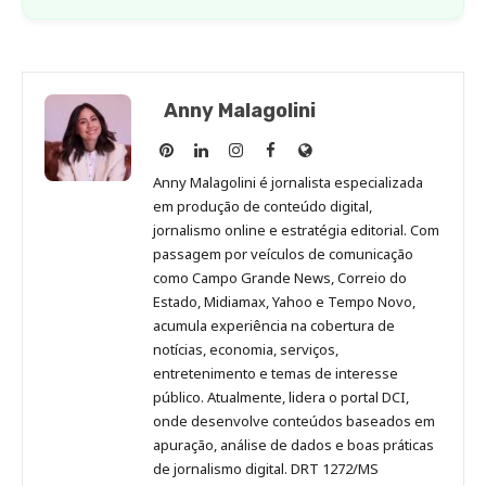
Anny Malagolini
Anny
Anny
Anny
Anny
Site
Malagolini
Malagolini
Malagolini
Malagolini
de
Anny Malagolini é jornalista especializada
no
no
no
no
Anny
em produção de conteúdo digital,
Pinterest
LinkedIn
Instagram
Facebook
Malagolini
jornalismo online e estratégia editorial. Com
passagem por veículos de comunicação
como Campo Grande News, Correio do
Estado, Midiamax, Yahoo e Tempo Novo,
acumula experiência na cobertura de
notícias, economia, serviços,
entretenimento e temas de interesse
público. Atualmente, lidera o portal DCI,
onde desenvolve conteúdos baseados em
apuração, análise de dados e boas práticas
de jornalismo digital. DRT 1272/MS