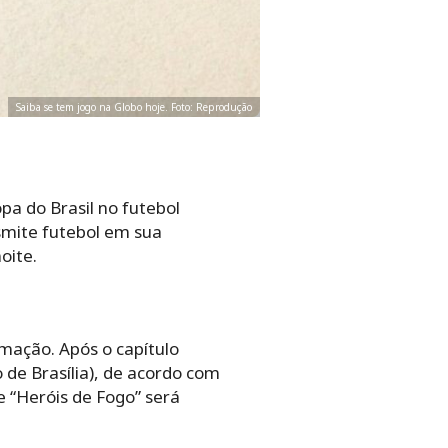
Saiba se tem jogo na Globo hoje. Foto: Reprodução
pa do Brasil no futebol
mite futebol em sua
oite.
mação. Após o capítulo
 de Brasília), de acordo com
e “Heróis de Fogo” será