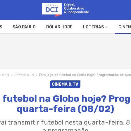
S
SÃO PAULO
DÓLAR HOJE
LOTERIAS
CINEM
A FAZENDA
WEB STORIES
I Mais
›
Cinema & TV
›
Tem jogo de futebol na Globo hoje? Programação de quart
CINEMA & TV
 futebol na Globo hoje? Pr
quarta-feira (08/02)
ai transmitir futebol nesta quarta-feira, 8 
a programação