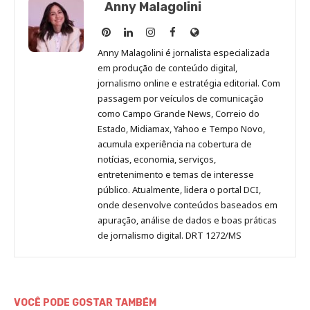
Anny Malagolini
Anny
Anny
Anny
Anny
Site
Malagolini
Malagolini
Malagolini
Malagolini
de
Anny Malagolini é jornalista especializada
no
no
no
no
Anny
em produção de conteúdo digital,
Pinterest
LinkedIn
Instagram
Facebook
Malagolini
jornalismo online e estratégia editorial. Com
passagem por veículos de comunicação
como Campo Grande News, Correio do
Estado, Midiamax, Yahoo e Tempo Novo,
acumula experiência na cobertura de
notícias, economia, serviços,
entretenimento e temas de interesse
público. Atualmente, lidera o portal DCI,
onde desenvolve conteúdos baseados em
apuração, análise de dados e boas práticas
de jornalismo digital. DRT 1272/MS
VOCÊ PODE GOSTAR TAMBÉM