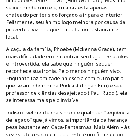
filho adolescente Trevor (Finn Wolfhard). Mas não
se incomode com ele; o rapaz está apenas
chateado por ter sido forçado a ir para o interior.
Felizmente, seu ânimo logo melhora por causa da
proverbial vizinha que trabalha no restaurante
local.
A caçula da família, Phoebe (Mckenna Grace), tem
mais dificuldade em encontrar seu lugar. De óculos
e introvertida, ela sabe que ninguém sequer
reconhece sua ironia. Pelo menos ninguém vivo.
Enquanto faz amizade na escola com outro pária
que se autodenomina Podcast (Logan Kim) e seu
professor de ciências desajeitado ( Paul Rudd ), ela
se interessa mais pelo invisível.
Indiscutivelmente mais do que qualquer “sequência
de legado” que já vimos, a importância da herança
pesa bastante em Caça-Fantasmas: Mais Além – às
vezes, até o sobrecarrega. Este é um filme de um