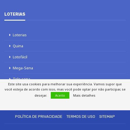
LOTERIAS
Loterias
Quina
Lotofácil
Mega-Sena
Tele sena
Este site usa cookies para melhorar sua experiência. Vamos supor que
você esteja de acordo com isso, mas você pode optar por não participar, se
desejar.
Aceito
Mais detalhes
SOBRE NÓS
AUTORES
FALE COM O JORNAL DCI
POLÍTICA DE PRIVACIDADE
TERMOS DE USO
SITEMAP