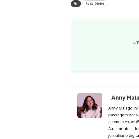
Rede Globo
En
Anny Mala
Anny Malagolini 
passagem por v
acumula experiên
Atualmente, lid
jornalismo digit