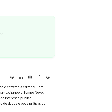
ão.
Anny
Anny
Anny
Anny
Site
Malagolini
Malagolini
Malagolini
Malagolini
de
ne e estratégia editorial. Com
no
no
no
no
Anny
diamax, Yahoo e Tempo Novo,
Pinterest
LinkedIn
Instagram
Facebook
Malagolini
de interesse público.
se de dados e boas práticas de