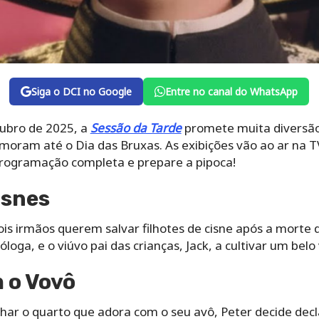
Siga o DCI no Google
Entre no canal do WhatsApp
tubro de 2025, a
Sessão da Tarde
promete muita diversã
ram até o Dia das Bruxas. As exibições vão ao ar na TV
 programação completa e prepare a pipoca!
isnes
is irmãos querem salvar filhotes de cisne após a morte 
loga, e o viúvo pai das crianças, Jack, a cultivar um belo 
 o Vovô
lhar o quarto que adora com o seu avô, Peter decide dec