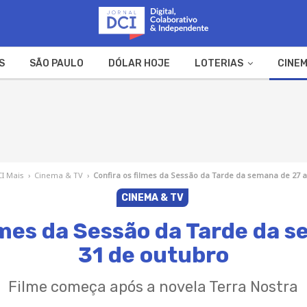
S
SÃO PAULO
DÓLAR HOJE
LOTERIAS
CINEM
A FAZENDA
WEB STORIES
CI Mais
›
Cinema & TV
›
Confira os filmes da Sessão da Tarde da semana de 27 a
CINEMA & TV
lmes da Sessão da Tarde da 
31 de outubro
Filme começa após a novela Terra Nostra