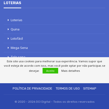
LOTERIAS
Loterias
Quina
Lotofácil
Mega-Sena
Tele sena
Este site usa cookies para melhorar sua experiência. Vamos supor que
você esteja de acordo com isso, mas você pode optar por não participar, se
desejar.
Aceito
Mais detalhes
SOBRE NÓS
AUTORES
FALE COM O JORNAL DCI
POLÍTICA DE PRIVACIDADE
TERMOS DE USO
SITEMAP
© 2020 - 2026 DCI Digital - Todos os direitos reservados