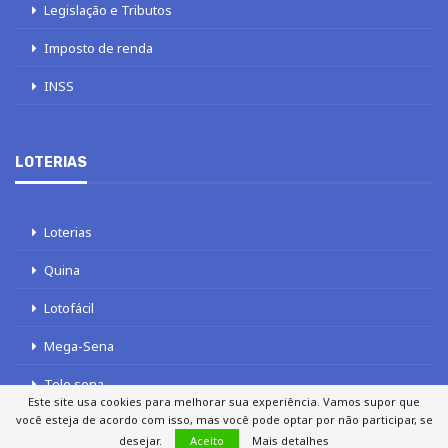
Legislação e Tributos
Imposto de renda
INSS
LOTERIAS
Loterias
Quina
Lotofácil
Mega-Sena
Tele sena
Este site usa cookies para melhorar sua experiência. Vamos supor que
você esteja de acordo com isso, mas você pode optar por não participar, se
desejar.
Aceito
Mais detalhes