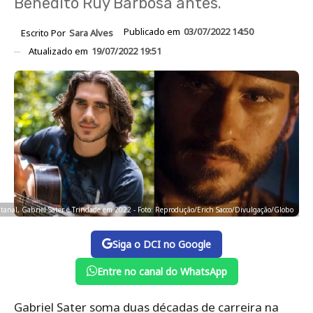
Benedito Ruy Barbosa antes.
Publicado em
03/07/2022 14:50
Escrito Por
Sara Alves
Atualizado em
19/07/2022 19:51
tanal, Gabriel Sater é Trindade em 2022 - Foto: Reprodução/Erich Sacco/Divulgação/Globo
Siga o DCI no Google
Entre no canal do WhatsApp
Gabriel Sater soma duas décadas de carreira na