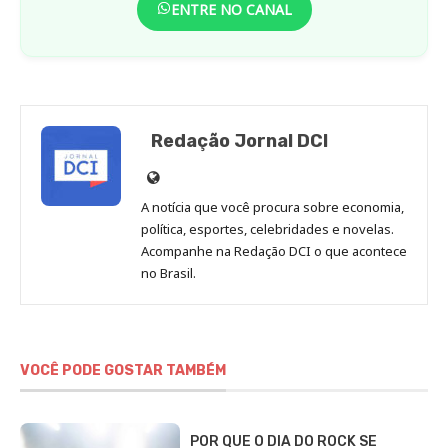
ENTRE NO CANAL
Redação Jornal DCI
Site
de
A notícia que você procura sobre economia,
Redação
política, esportes, celebridades e novelas.
Jornal
Acompanhe na Redação DCI o que acontece
no Brasil.
DCI
VOCÊ PODE GOSTAR TAMBÉM
POR QUE O DIA DO ROCK SE