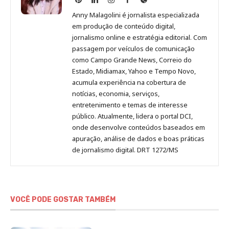
Malagolini
Malagolini
Malagolini
Malagolini
de
Anny Malagolini é jornalista especializada
no
no
no
no
Anny
em produção de conteúdo digital,
Pinterest
LinkedIn
Instagram
Facebook
Malagolini
jornalismo online e estratégia editorial. Com
passagem por veículos de comunicação
como Campo Grande News, Correio do
Estado, Midiamax, Yahoo e Tempo Novo,
acumula experiência na cobertura de
notícias, economia, serviços,
entretenimento e temas de interesse
público. Atualmente, lidera o portal DCI,
onde desenvolve conteúdos baseados em
apuração, análise de dados e boas práticas
de jornalismo digital. DRT 1272/MS
VOCÊ PODE GOSTAR TAMBÉM