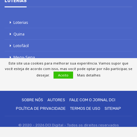
LOTERIAS
Loterias
Quina
Lotofácil
Mega-Sena
Este site usa cookies para melhorar sua experiência. Vamos supor que
Tele sena
você esteja de acordo com isso, mas você pode optar por não participar, se
desejar.
Aceito
Mais detalhes
SOBRE NÓS
AUTORES
FALE COM O JORNAL DCI
POLÍTICA DE PRIVACIDADE
TERMOS DE USO
SITEMAP
© 2020 - 2026 DCI Digital - Todos os direitos reservados