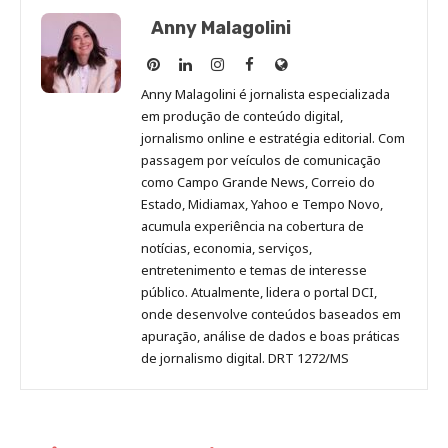
Anny Malagolini
Anny
Anny
Anny
Anny
Site
Malagolini
Malagolini
Malagolini
Malagolini
de
Anny Malagolini é jornalista especializada
no
no
no
no
Anny
em produção de conteúdo digital,
Pinterest
LinkedIn
Instagram
Facebook
Malagolini
jornalismo online e estratégia editorial. Com
passagem por veículos de comunicação
como Campo Grande News, Correio do
Estado, Midiamax, Yahoo e Tempo Novo,
acumula experiência na cobertura de
notícias, economia, serviços,
entretenimento e temas de interesse
público. Atualmente, lidera o portal DCI,
onde desenvolve conteúdos baseados em
apuração, análise de dados e boas práticas
de jornalismo digital. DRT 1272/MS