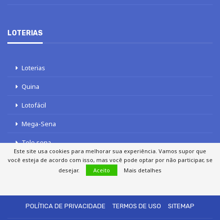
LOTERIAS
Loterias
Quina
Lotofácil
Mega-Sena
Tele sena
Este site usa cookies para melhorar sua experiência. Vamos supor que
você esteja de acordo com isso, mas você pode optar por não participar, se
desejar.
Aceito
Mais detalhes
SOBRE NÓS
AUTORES
FALE COM O JORNAL DCI
POLÍTICA DE PRIVACIDADE
TERMOS DE USO
SITEMAP