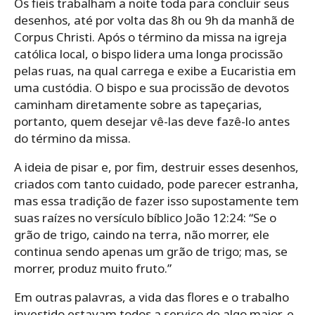
Os fieis trabalham a noite toda para concluir seus
desenhos, até por volta das 8h ou 9h da manhã de
Corpus Christi. Após o término da missa na igreja
católica local, o bispo lidera uma longa procissão
pelas ruas, na qual carrega e exibe a Eucaristia em
uma custódia. O bispo e sua procissão de devotos
caminham diretamente sobre as tapeçarias,
portanto, quem desejar vê-las deve fazê-lo antes
do término da missa.
A ideia de pisar e, por fim, destruir esses desenhos,
criados com tanto cuidado, pode parecer estranha,
mas essa tradição de fazer isso supostamente tem
suas raízes no versículo bíblico João 12:24: “Se o
grão de trigo, caindo na terra, não morrer, ele
continua sendo apenas um grão de trigo; mas, se
morrer, produz muito fruto.”
Em outras palavras, a vida das flores e o trabalho
investido estavam todos a serviço de algo maior, e