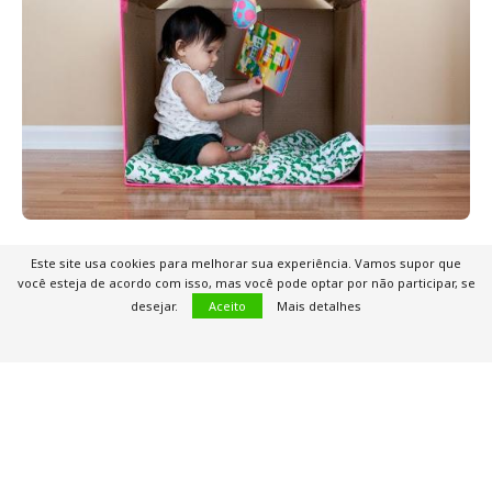
Massinha caseira
Este site usa cookies para melhorar sua experiência. Vamos supor que
você esteja de acordo com isso, mas você pode optar por não participar, se
Brincar de massinha é sempre muito gostoso para
desejar.
Aceito
Mais detalhes
os pequenos. Dessa forma, fazer a sua em casa
torna a brincadeira ainda melhor.