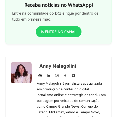
Receba notícias no WhatsApp!
Entre na comunidade do DCI e fique por dentro de
tudo em primeira mão.
ENTRE NO CANAL
Anny Malagolini
Anny
Anny
Anny
Anny
Site
Malagolini
Malagolini
Malagolini
Malagolini
de
Anny Malagolini é jornalista especializada
no
no
no
no
Anny
em produção de conteúdo digital,
Pinterest
LinkedIn
Instagram
Facebook
Malagolini
jornalismo online e estratégia editorial. Com
passagem por veículos de comunicação
como Campo Grande News, Correio do
Estado, Midiamax, Yahoo e Tempo Novo,