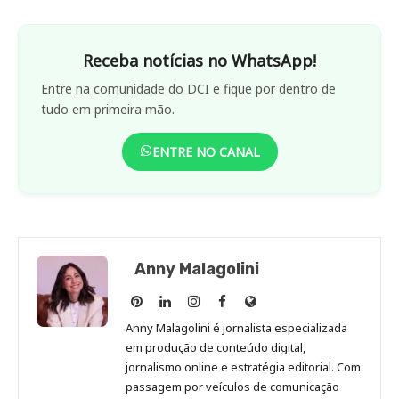
Receba notícias no WhatsApp!
Entre na comunidade do DCI e fique por dentro de
tudo em primeira mão.
ENTRE NO CANAL
Anny Malagolini
Anny
Anny
Anny
Anny
Site
Malagolini
Malagolini
Malagolini
Malagolini
de
Anny Malagolini é jornalista especializada
no
no
no
no
Anny
em produção de conteúdo digital,
Pinterest
LinkedIn
Instagram
Facebook
Malagolini
jornalismo online e estratégia editorial. Com
passagem por veículos de comunicação