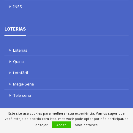
INSS
LOTERIAS
Loterias
Quina
Lotofácil
Mega-Sena
Tele sena
Este site usa cookies para melhorar sua experiência. Vamos supor que
você esteja de acordo com isso, mas você pode optar por não participar, se
desejar.
Aceito
Mais detalhes
SOBRE NÓS
AUTORES
FALE COM O JORNAL DCI