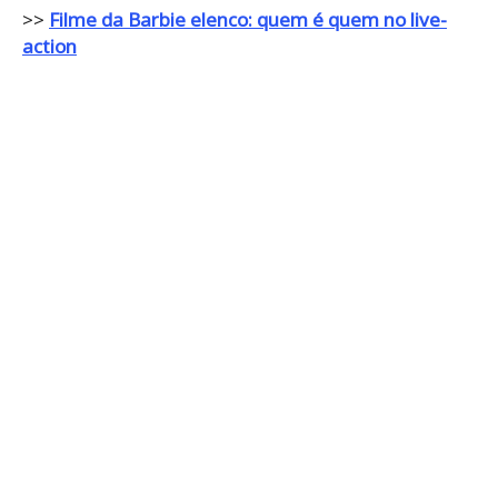
>>
Filme da Barbie elenco: quem é quem no live-
action