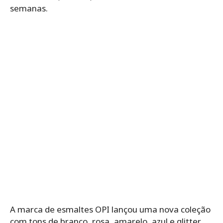
semanas.
A marca de esmaltes OPI lançou uma nova coleção
com tons de branco, rosa, amarelo, azul e glitter,