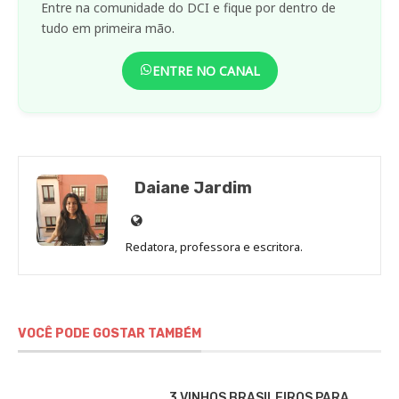
Entre na comunidade do DCI e fique por dentro de
tudo em primeira mão.
ENTRE NO CANAL
Daiane Jardim
Site
de
Redatora, professora e escritora.
Daiane
Jardim
VOCÊ PODE GOSTAR TAMBÉM
3 VINHOS BRASILEIROS PARA