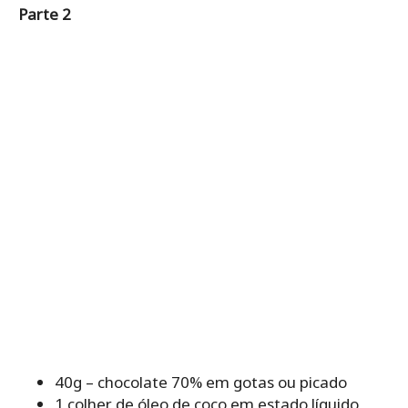
Parte 2
40g – chocolate 70% em gotas ou picado
1 colher de óleo de coco em estado líquido