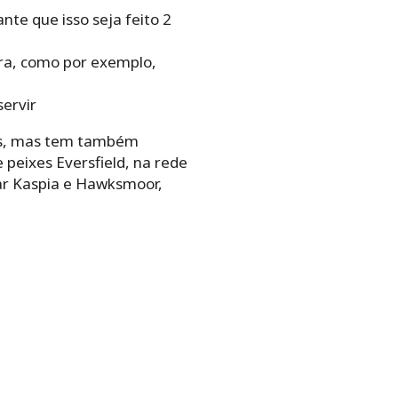
nte que isso seja feito 2
ra, como por exemplo,
servir
xes, mas tem também
 peixes Eversfield, na rede
ar Kaspia e Hawksmoor,