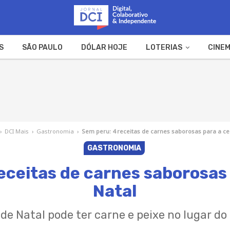
S
SÃO PAULO
DÓLAR HOJE
LOTERIAS
CINEM
A FAZENDA
WEB STORIES
›
DCI Mais
›
Gastronomia
›
Sem peru: 4 receitas de carnes saborosas para a ce
GASTRONOMIA
eceitas de carnes saborosas 
Natal
 de Natal pode ter carne e peixe no lugar do