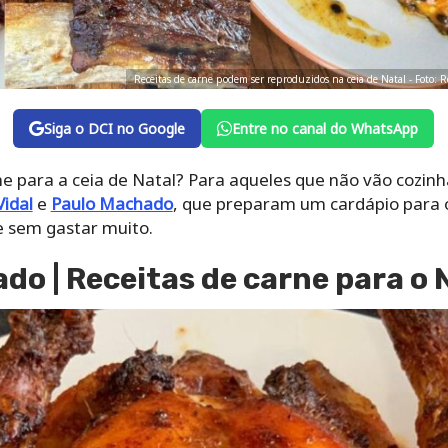
Receitas de carne podem ser reproduzidos na ceia de Natal - Foto:
Siga o DCI no Google
Entre no canal do WhatsApp
e para a ceia de Natal? Para aqueles que não vão cozinha
Vidal
e
Paulo Machado
, que preparam um cardápio para 
e sem gastar muito.
do | Receitas de carne para o 