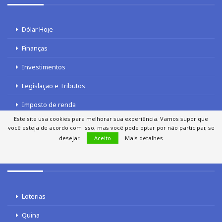
Dólar Hoje
Finanças
Investimentos
Legislação e Tributos
Imposto de renda
Este site usa cookies para melhorar sua experiência. Vamos supor que
INSS
você esteja de acordo com isso, mas você pode optar por não participar, se
desejar.
Aceito
Mais detalhes
LOTERIAS
Loterias
Quina