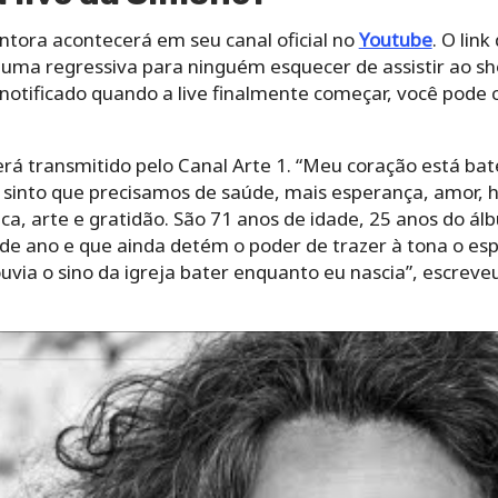
ntora acontecerá em seu canal oficial no
Youtube
. O link
m uma regressiva para ninguém esquecer de assistir ao s
 notificado quando a live finalmente começar, você pode c
á transmitido pelo Canal Arte 1. “Meu coração está bat
s e sinto que precisamos de saúde, mais esperança, amor
ica, arte e gratidão. São 71 anos de idade, 25 anos do á
de ano e que ainda detém o poder de trazer à tona o espí
ia o sino da igreja bater enquanto eu nascia”, escreveu