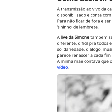
A transmissão ao vivo da ca
disponibilizado e conta co
Para não ficar de fora e ser
‘sininho’ de lembrete.
A
live da Simone
também ser
diferente, difícil pra todo
solidariedade, diálogo, mús
parece renascer a cada fim 
A minha mãe contava que ouv
vídeo
.