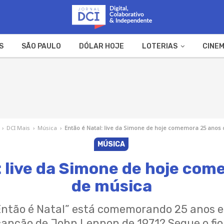
S
SÃO PAULO
DÓLAR HOJE
LOTERIAS
CINEM
A FAZENDA
WEB STORIES
›
DCI Mais
›
Música
›
Então é Natal: live da Simone de hoje comemora 25 anos
MÚSICA
: live da Simone de hoje co
de música
Então é Natal” está comemorando 25 anos 
nção de John Lennon de 1971? Segue o fio 