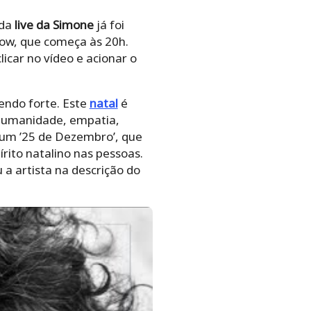
 da
live da Simone
já foi
how, que começa às 20h.
licar no vídeo e acionar o
endo forte. Este
natal
é
, humanidade, empatia,
lbum ’25 de Dezembro’, que
rito natalino nas pessoas.
 a artista na descrição do