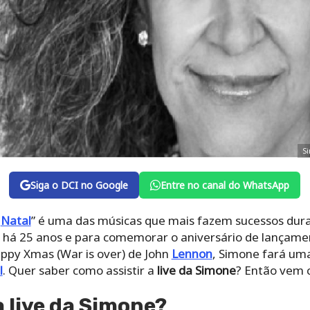
S
Siga o DCI no Google
Entre no canal do WhatsApp
é
Natal
” é uma das músicas que mais fazem sucessos dura
hit há 25 anos e para comemorar o aniversário de lançam
ppy Xmas (War is over) de John
Lennon
, Simone fará uma 
l
. Quer saber como assistir a
live da Simone
? Então vem 
a live da Simone?