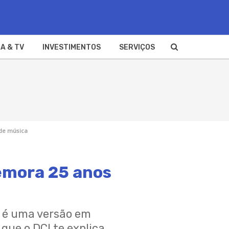
A & TV
INVESTIMENTOS
SERVIÇOS
 de música
memora 25 anos
e é uma versão em
que o DCI te explica