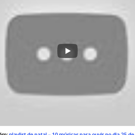
bém:
playlist de natal – 10 músicas para ouvir no dia 25 