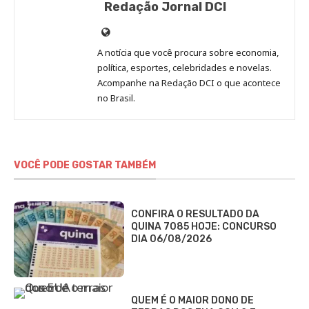
Redação Jornal DCI
Site
de
A notícia que você procura sobre economia,
Redação
política, esportes, celebridades e novelas.
Jornal
Acompanhe na Redação DCI o que acontece
no Brasil.
DCI
VOCÊ PODE GOSTAR TAMBÉM
CONFIRA O RESULTADO DA
QUINA 7085 HOJE: CONCURSO
DIA 06/08/2026
QUEM É O MAIOR DONO DE