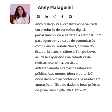
Anny Malagolini
Anny
Anny
Anny
Anny
Site
Malagolini
Malagolini
Malagolini
Malagolini
de
Anny Malagolini é jornalista especializada
no
no
no
no
Anny
em produção de conteúdo digital,
Pinterest
LinkedIn
Instagram
Facebook
Malagolini
jornalismo online e estratégia editorial. Com
passagem por veículos de comunicação
como Campo Grande News, Correio do
Estado, Midiamax, Yahoo e Tempo Novo,
acumula experiência na cobertura de
notícias, economia, serviços,
entretenimento e temas de interesse
público. Atualmente, lidera o portal DCI,
onde desenvolve conteúdos baseados em
apuração, análise de dados e boas práticas
de jornalismo digital. DRT 1272/MS