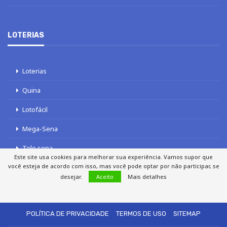
LOTERIAS
Loterias
Quina
Lotofácil
Mega-Sena
Tele sena
Este site usa cookies para melhorar sua experiência. Vamos supor que
você esteja de acordo com isso, mas você pode optar por não participar, se
desejar.
Aceito
Mais detalhes
SOBRE NÓS
AUTORES
FALE COM O JORNAL DCI
POLÍTICA DE PRIVACIDADE
TERMOS DE USO
SITEMAP